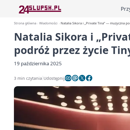
Prz
Strona główna
Wiadomości
Natalia Sikora i „Private Tina” — muzyczna po
Natalia Sikora i „Pri
podróż przez życie Tin
19 października 2025
3 min czytania
Udostępnij