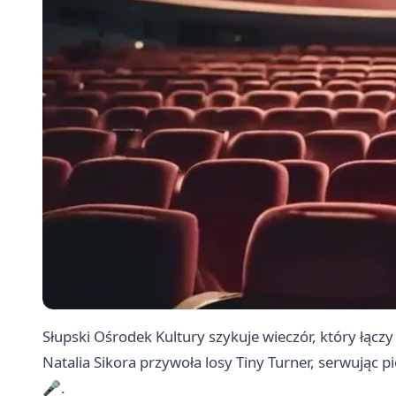
Słupski Ośrodek Kultury szykuje wieczór, który łączy
Natalia Sikora przywoła losy Tiny Turner, serwując 
🎤.