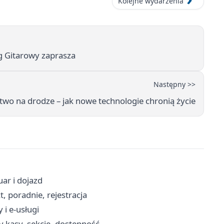
Kolejne wydarzenia
g Gitarowy zaprasza
Następny >>
two na drodze – jak nowe technologie chronią życie
uar i dojazd
, poradnie, rejestracja
 i e-usługi
y kasy, sekcje, dostępność