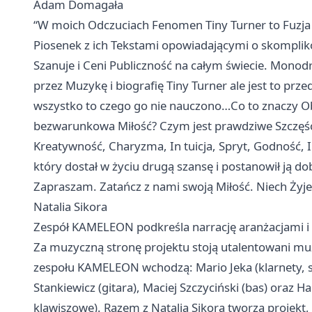
Adam Domagała
“W moich Odczuciach Fenomen Tiny Turner to Fuzja 
Piosenek z ich Tekstami opowiadającymi o skomplik
Szanuje i Ceni Publiczność na całym świecie. Mono
przez Muzykę i biografię Tiny Turner ale jest to pr
wszystko to czego go nie nauczono…Co to znaczy Ob
bezwarunkowa Miłość? Czym jest prawdziwe Szczęśc
Kreatywność, Charyzma, In tuicja, Spryt, Godność, 
który dostał w życiu drugą szansę i postanowił ją do
Zapraszam. Zatańcz z nami swoją Miłość. Niech Żyj
Natalia Sikora
Zespół KAMELEON podkreśla narrację aranżacjami i
Za muzyczną stronę projektu stoją utalentowani muzy
zespołu KAMELEON wchodzą: Mario Jeka (klarnety, sa
Stankiewicz (gitara), Maciej Szczyciński (bas) oraz H
klawiszowe). Razem z Natalią Sikora tworzą projekt