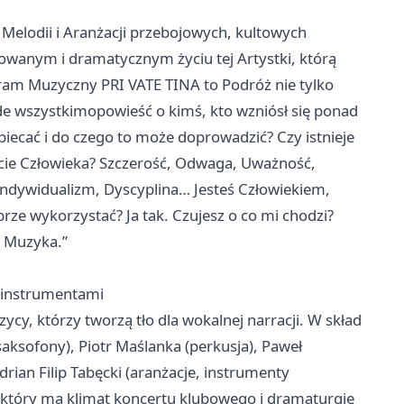
Melodii i Aranżacji przebojowych, kultowych
owanym i dramatycznym życiu tej Artystki, którą
dram Muzyczny PRI VATE TINA to Podróż nie tylko
zede wszystkimopowieść o kimś, kto wzniósł się ponad
iecać i do czego to może doprowadzić? Czy istnieje
ie Człowieka? Szczerość, Odwaga, Uważność,
Indywidualizm, Dyscyplina… Jesteś Człowiekiem,
brze wykorzystać? Ja tak. Czujesz o co mi chodzi?
e Muzyka.”
 instrumentami
cy, którzy tworzą tło dla wokalnej narracji. W skład
ksofony), Piotr Maślanka (perkusja), Paweł
adrian Filip Tabęcki (aranżacje, instrumenty
, który ma klimat koncertu klubowego i dramaturgię