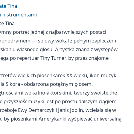
ate Tina
i instrumentami
te Tina
tymny portret jednej z najbarwniejszych postaci
a monodramem — solowy wokal z pełnym zapleczem
yskaniu własnego głosu. Artystka znana z występów
sięga po repertuar Tiny Turner, by przez znajome
ortretów wielkich piosenkarek XX wieku, ikon muzyki,
lia Sikora - obdarzona potężnym głosem,
nościami woka lno-aktorskimi, tworzy swoiste the
 że przyszłośćmuzyki jest po prostu dalszym ciągiem
zeboje Ewy Demarczyk i Janis Joplin, wcielała się w
zja, by piosenkami Amerykanki wyśpiewać uniwersalną