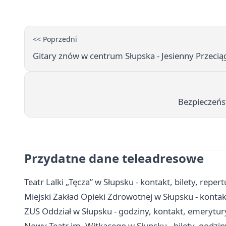
<< Poprzedni
Gitary znów w centrum Słupska - Jesienny Przecią
Bezpieczeńs
Przydatne dane teleadresowe
Teatr Lalki „Tęcza” w Słupsku - kontakt, bilety, repert
Miejski Zakład Opieki Zdrowotnej w Słupsku - kontakt
ZUS Oddział w Słupsku - godziny, kontakt, emerytury
Nowy Teatr im. Witkacego w Słupsku - bilety, godzin