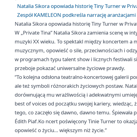
Natalia Sikora opowiada historię Tiny Turner w Priv
Zespół KAMELEON podkreśla narrację aranżacjami 
Natalia Sikora opowiada historię Tiny Turner w Priva
W „Private Tina” Natalia Sikora zamienia scenę w in
muzyki XX wieku. To spektakl między koncertem 
muzycznym, opowieść o sile, przeciwnościach i odz
w programach typu talent show i licznych festiwali 
przeboje pokazać uniwersalne życiowe prawdy.
“To kolejna odsłona teatralno-koncertowej galerii p
ale też symboli różnorakich życiowych postaw. Nata
dorównującą mu wrażliwością i adekwatnymi umiejęt
best of voices od początku swojej kariery, wiedząc,
tego, co zaczęło się dawno, dawno temu. Śpiewała pr
Édith Piaf.Ko ncert poświęcony Tinie Turner to oka
opowieść o życiu… większym niż życie.”