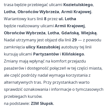
trasa będzie przebiegać ulicami
Kozietulskiego
,
Lotha
,
Obrońców Wybrzeża
,
Armii Krajowej
.
Wariantowy kurs linii
8
przez
ul. Lotha
będzie realizowany ulicami
Armii Krajowej
,
Obrońców Wybrzeża
,
Lotha
,
Gdańską
,
Wiejską
.
Nadal utrzymany jest objazd dla linii
29
— z powodu
zamknięcia
ulicy Kaszubskiej
autobusy tej linii
kursują ulicami
Partyzantów
i
Kilińskiego
.
Zmiany mają wpłynąć na komfort przejazdu
pasażerów i dostępność połączeń w tej części miasta,
ale część podróży nadal wymaga korzystania z
alternatywnych tras. Przy przystankach warto
sprawdzić oznakowania i informacje o tymczasowych
przebiegach kursów.
na podstawie:
ZIM Słupsk
.