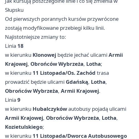
Jak kursują poszczególne linie i co się zmienia w
Słupsku
Od pierwszych porannych kursów przywrócone
zostają modyfikowane przebiegi kilku linii.
Najistotniejsze zmiany to:
Linia
18
w kierunku
Klonowej
będzie jechać ulicami
Armii
Krajowej
,
Obrońców Wybrzeża
,
Lotha
;
w kierunku
11 Listopada/Os. Zachód
trasa
prowadzić będzie ulicami
Gdańską
,
Lotha
,
Obrońców Wybrzeża
,
Armii Krajowej
.
Linia
9
w kierunku
Hubalczyków
autobusy pojadą ulicami
Armii Krajowej
,
Obrońców Wybrzeża
,
Lotha
,
Kozietulskiego
;
w kierunku
11 Listopada/Dworca Autobusowego