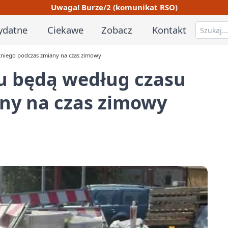
Uwaga! Burze/2 (komunikat RSO)
ydatne
Ciekawe
Zobacz
Kontakt
tniego podczas zmiany na czas zimowy
u będą według czasu
any na czas zimowy