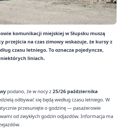
erowie komunikacji miejskiej w Słupsku muszą
y przejścia na czas zimowy wskazuje, że kursy z
ług czasu letniego. To oznacza pojedyncze,
niektórych liniach.
owy
podano, że w nocy z
25/26 października
dzielą odbywać się będą według czasu letniego. W
atycznie przesunięte o godzinę — pasażerowie
pstwami od zwykłych godzin odjazdów. Informacja ma
zejazdów.