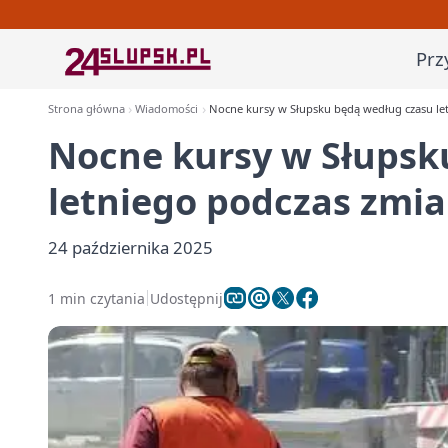
Prz
Strona główna
Wiadomości
Nocne kursy w Słupsku będą według czasu le
Nocne kursy w Słupsk
letniego podczas zmi
24 października 2025
1 min czytania
Udostępnij