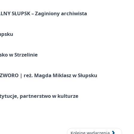
Y SŁUPSK – Zaginiony archiwista
upsku
ko w Strzelinie
WORO | reż. Magda Miklasz w Słupsku
stytucje, partnerstwo w kulturze
Kolejne wydarzenia