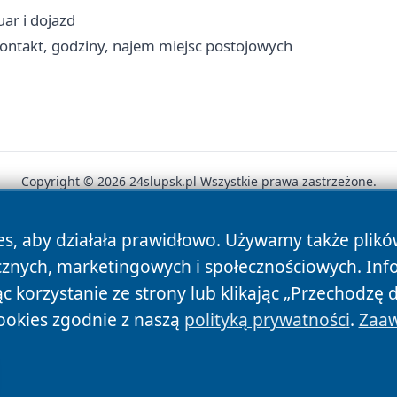
uar i dojazd
ontakt, godziny, najem miejsc postojowych
Copyright © 2026 24slupsk.pl Wszystkie prawa zastrzeżone.
es, aby działała prawidłowo. Używamy także plik
News
Autorzy
Polityka Prywatności
Polityka Cookie
cznych, marketingowych i społecznościowych. Inf
 korzystanie ze strony lub klikając „Przechodzę 
ookies zgodnie z naszą
polityką prywatności
.
Zaaw