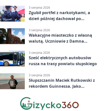
3 sierpnia 2026
Zgubił portfel z narkotykami, a
dzień później dachował po
alkoholu w Ustce
3 sierpnia 2026
Wakacyjne miasteczko z własną
walutą. Uczniowie z Damna
poznali demokrację
3 sierpnia 2026
Sześć elektrycznych autobusów
rusza na trasy powiatu słupskiego
3 sierpnia 2026
Słupszczanin Maciek Rutkowski z
rekordem Guinnessa. Jako
pierwszy tak szybko przepłynął
Bałtyk na desce windsurfingowej