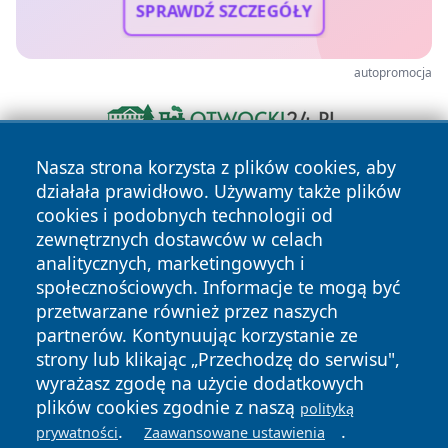
SPRAWDŹ SZCZEGÓŁY
autopromocja
Nasza strona korzysta z plików cookies, aby
działała prawidłowo. Używamy także plików
cookies i podobnych technologii od
zewnętrznych dostawców w celach
analitycznych, marketingowych i
społecznościowych. Informacje te mogą być
Copyright © 2026 24slupsk.pl Wszystkie prawa zastrzeżone.
przetwarzane również przez naszych
partnerów. Kontynuując korzystanie ze
strony lub klikając „Przechodzę do serwisu",
Polityka
Polityka
News
Autorzy
wyrażasz zgodę na użycie dodatkowych
Prywatności
Cookies
plików cookies zgodnie z naszą
polityką
.
.
prywatności
Zaawansowane ustawienia