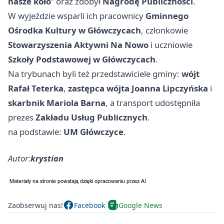
nasze koło
” oraz zdobył
Nagrodę Publiczności
.
W wyjeździe wsparli ich pracownicy
Gminnego
Ośrodka Kultury w Główczycach
, członkowie
Stowarzyszenia Aktywni Na Nowo
i uczniowie
Szkoły Podstawowej w Główczycach
.
Na trybunach byli też przedstawiciele gminy:
wójt
Rafał Teterka
,
zastępca wójta Joanna Lipczyńska
i
skarbnik Mariola Barna
, a transport udostępniła
prezes
Zakładu Usług Publicznych
.
na podstawie:
UM Główczyce
.
Autor:
krystian
Zaobserwuj nas!
Facebook
Google News