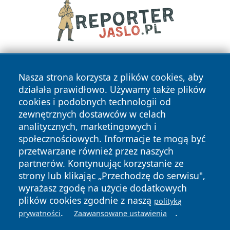
Nasza strona korzysta z plików cookies, aby
działała prawidłowo. Używamy także plików
cookies i podobnych technologii od
zewnętrznych dostawców w celach
analitycznych, marketingowych i
Copyright © 2026 24slupsk.pl Wszystkie prawa zastrzeżone.
społecznościowych. Informacje te mogą być
przetwarzane również przez naszych
partnerów. Kontynuując korzystanie ze
Polityka
Polityka
News
Autorzy
strony lub klikając „Przechodzę do serwisu",
Prywatności
Cookies
wyrażasz zgodę na użycie dodatkowych
plików cookies zgodnie z naszą
polityką
.
.
prywatności
Zaawansowane ustawienia