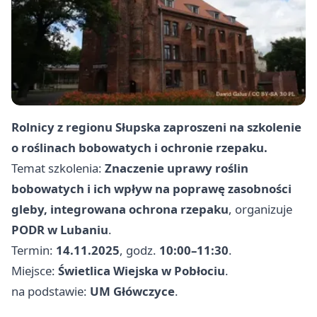
Rolnicy z regionu Słupska zaproszeni na szkolenie
o roślinach bobowatych i ochronie rzepaku.
Temat szkolenia:
Znaczenie uprawy roślin
bobowatych i ich wpływ na poprawę zasobności
gleby, integrowana ochrona rzepaku
, organizuje
PODR w Lubaniu
.
Termin:
14.11.2025
, godz.
10:00–11:30
.
Miejsce:
Świetlica Wiejska w Pobłociu
.
na podstawie:
UM Główczyce
.