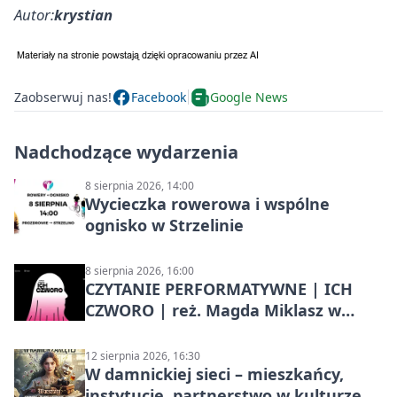
Autor:
krystian
Zaobserwuj nas!
Facebook
Google News
Nadchodzące wydarzenia
8 sierpnia 2026, 14:00
Wycieczka rowerowa i wspólne
ognisko w Strzelinie
8 sierpnia 2026, 16:00
CZYTANIE PERFORMATYWNE | ICH
CZWORO | reż. Magda Miklasz w
Słupsku
12 sierpnia 2026, 16:30
W damnickiej sieci – mieszkańcy,
instytucje, partnerstwo w kulturze