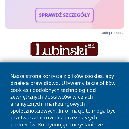
SPRAWDŹ SZCZEGÓŁY
autopromocja
Nasza strona korzysta z plików cookies, aby
działała prawidłowo. Używamy także plików
cookies i podobnych technologii od
zewnętrznych dostawców w celach
analitycznych, marketingowych i
Copyright © 2026 24slupsk.pl Wszystkie prawa zastrzeżone.
społecznościowych. Informacje te mogą być
przetwarzane również przez naszych
partnerów. Kontynuując korzystanie ze
Polityka
Polityka
News
Autorzy