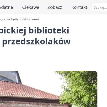
ydatne
Ciekawe
Zobacz
Kontakt
czyły i zachęciły przedszkolaków
ickiej biblioteki
ły przedszkolaków