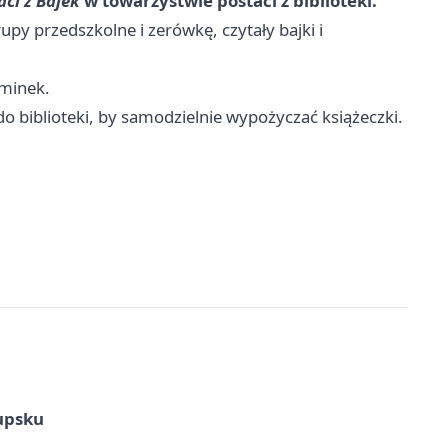
aci z Bajek
w towarzystwie postaci z biblioteki.
rupy przedszkolne i zerówkę, czytały bajki i
ominek.
do biblioteki, by samodzielnie wypożyczać książeczki.
upsku