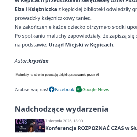
W Kępicach przedszkolaki świętowały
Dzień Post
Elza
i
Księżniczka
z kępickiej biblioteki odwiedziły g
prowadziły księżniczkowy taniec.
Na zakończenie każde dziecko otrzymało słodki up
Po spotkaniu maluchy zapowiedziały, że zapiszą się 
na podstawie:
Urząd Miejski w Kępicach
.
Autor:
krystian
Zaobserwuj nas!
Facebook
Google News
Nadchodzące wydarzenia
7 sierpnia 2026, 18:00
Konferencja ROZPOZNAĆ CZAS w Sł