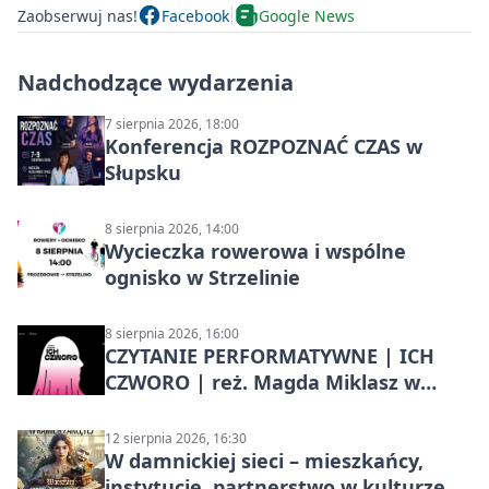
Zaobserwuj nas!
Facebook
Google News
Nadchodzące wydarzenia
7 sierpnia 2026, 18:00
Konferencja ROZPOZNAĆ CZAS w
Słupsku
8 sierpnia 2026, 14:00
Wycieczka rowerowa i wspólne
ognisko w Strzelinie
8 sierpnia 2026, 16:00
CZYTANIE PERFORMATYWNE | ICH
CZWORO | reż. Magda Miklasz w
Słupsku
12 sierpnia 2026, 16:30
W damnickiej sieci – mieszkańcy,
instytucje, partnerstwo w kulturze