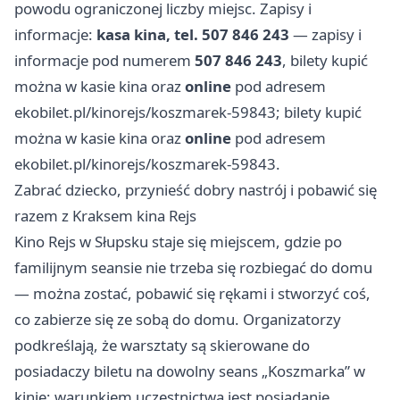
powodu ograniczonej liczby miejsc. Zapisy i
informacje:
kasa kina, tel. 507 846 243
— zapisy i
informacje pod numerem
507 846 243
, bilety kupić
można w kasie kina oraz
online
pod adresem
ekobilet.pl/kinorejs/koszmarek-59843; bilety kupić
można w kasie kina oraz
online
pod adresem
ekobilet.pl/kinorejs/koszmarek-59843.
Zabrać dziecko, przynieść dobry nastrój i pobawić się
razem z Kraksem kina Rejs
Kino Rejs w Słupsku staje się miejscem, gdzie po
familijnym seansie nie trzeba się rozbiegać do domu
— można zostać, pobawić się rękami i stworzyć coś,
co zabierze się ze sobą do domu. Organizatorzy
podkreślają, że warsztaty są skierowane do
posiadaczy biletu na dowolny seans „Koszmarka” w
kinie; warunkiem uczestnictwa jest posiadanie