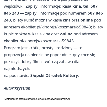
wejściówki. Zapisy i informacje:
kasa kina, tel. 507
846 243
— zapisy i informacje pod numerem
507 846
243
, bilety kupić można w kasie kina oraz
online
pod
adresem ekobilet.pl/kinorejs/koszmarek-59843; bilety
kupić można w kasie kina oraz
online
pod adresem
ekobilet.pl/kinorejs/koszmarek-59843.
Program jest krótki, prosty i rodzinny — to
propozycja na niedzielne popołudnie, gdy chce się
połączyć dobry film z twórczą zabawą dla
najmłodszych.
na podstawie:
Słupski Ośrodek Kultury
.
Autor:
krystian