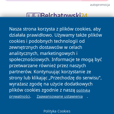
autopromocja
Nasza strona korzysta z plików cookies, aby
działała prawidłowo. Używamy także plików
cookies i podobnych technologii od
zewnętrznych dostawców w celach
analitycznych, marketingowych i
społecznościowych. Informacje te mogą być
Copyright © 2026 24slupsk.pl Wszystkie prawa zastrzeżone.
przetwarzane również przez naszych
partnerów. Kontynuując korzystanie ze
strony lub klikając „Przechodzę do serwisu",
Polityka
Polityka
News
Autorzy
wyrażasz zgodę na użycie dodatkowych
Prywatności
Cookies
plików cookies zgodnie z naszą
polityką
.
.
prywatności
Zaawansowane ustawienia
Polityka Cookies