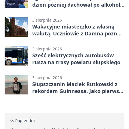
dzień później dachował po alkoholu
w Ustce
3 sierpnia 2026
Wakacyjne miasteczko z własną
walutą. Uczniowie z Damna poznali
demokrację
3 sierpnia 2026
Sześć elektrycznych autobusów
rusza na trasy powiatu słupskiego
3 sierpnia 2026
Słupszczanin Maciek Rutkowski z
rekordem Guinnessa. Jako pierwszy
tak szybko przepłynął Bałtyk na
desce windsurfingowej
<< Poprzedni