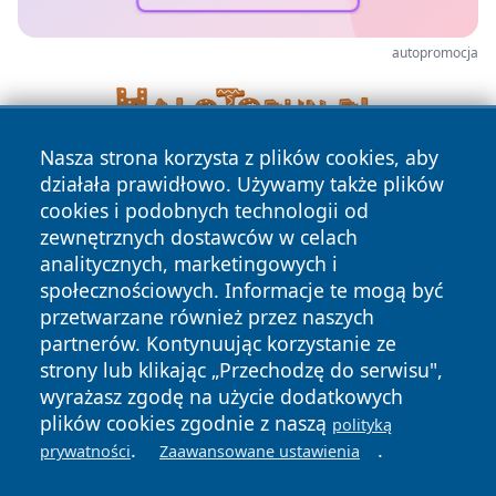
autopromocja
Nasza strona korzysta z plików cookies, aby
działała prawidłowo. Używamy także plików
cookies i podobnych technologii od
zewnętrznych dostawców w celach
analitycznych, marketingowych i
społecznościowych. Informacje te mogą być
Copyright © 2026 24slupsk.pl Wszystkie prawa zastrzeżone.
przetwarzane również przez naszych
partnerów. Kontynuując korzystanie ze
strony lub klikając „Przechodzę do serwisu",
Polityka
Polityka
News
Autorzy
wyrażasz zgodę na użycie dodatkowych
Prywatności
Cookies
plików cookies zgodnie z naszą
polityką
.
.
prywatności
Zaawansowane ustawienia