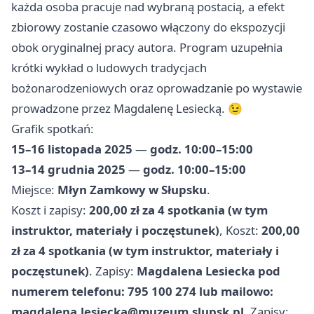
każda osoba pracuje nad wybraną postacią, a efekt
zbiorowy zostanie czasowo włączony do ekspozycji
obok oryginalnej pracy autora. Program uzupełnia
krótki wykład o ludowych tradycjach
bożonarodzeniowych oraz oprowadzanie po wystawie
prowadzone przez Magdalenę Lesiecką. 😉
Grafik spotkań:
15–16 listopada 2025
—
godz. 10:00–15:00
13–14 grudnia 2025
—
godz. 10:00–15:00
Miejsce:
Młyn Zamkowy w Słupsku
.
Koszt i zapisy:
200,00 zł za 4 spotkania (w tym
instruktor, materiały i poczęstunek)
, Koszt:
200,00
zł za 4 spotkania (w tym instruktor, materiały i
poczęstunek)
. Zapisy:
Magdalena Lesiecka pod
numerem telefonu: 795 100 274 lub mailowo:
magdalena.lesiecka@muzeum.slupsk.pl
, Zapisy: