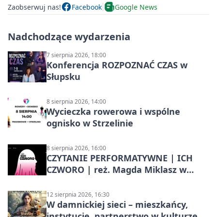
Zaobserwuj nas!
Facebook
Google News
Nadchodzące wydarzenia
7 sierpnia 2026, 18:00
Konferencja ROZPOZNAĆ CZAS w
Słupsku
8 sierpnia 2026, 14:00
Wycieczka rowerowa i wspólne
ognisko w Strzelinie
8 sierpnia 2026, 16:00
CZYTANIE PERFORMATYWNE | ICH
CZWORO | reż. Magda Miklasz w
Słupsku
12 sierpnia 2026, 16:30
W damnickiej sieci – mieszkańcy,
instytucje, partnerstwo w kulturze