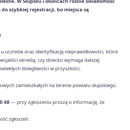
lesne. W Słupsku i okolicach rośnie świadomość
do szybkiej rejestracji, bo miejsca są
u
 uczniów oraz identyfikację nieprawidłowości, które
jaliści określą, czy dziecko wymaga dalszej
ewlekłych dolegliwości w przyszłości.
owych zamieszkałych na terenie powiatu słupskiego.
30 48
— przy zgłoszeniu proszą o informację, że
ność zgłoszeń.