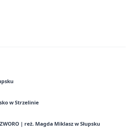
upsku
ko w Strzelinie
WORO | reż. Magda Miklasz w Słupsku