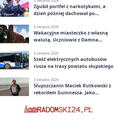
3 sierpnia 2026
Zgubił portfel z narkotykami, a
dzień później dachował po
alkoholu w Ustce
3 sierpnia 2026
Wakacyjne miasteczko z własną
walutą. Uczniowie z Damna
poznali demokrację
3 sierpnia 2026
Sześć elektrycznych autobusów
rusza na trasy powiatu słupskiego
3 sierpnia 2026
Słupszczanin Maciek Rutkowski z
rekordem Guinnessa. Jako
pierwszy tak szybko przepłynął
Bałtyk na desce windsurfingowej