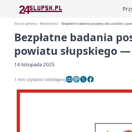
Prz
Strona główna
Wiadomości
Bezpłatne badania postawy dla uczniów z powia
Bezpłatne badania po
powiatu słupskiego — g
14 listopada 2025
1 min czytania
Udostępnij