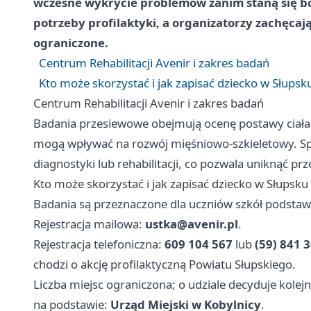
wczesne wykrycie problemów zanim staną się bo
potrzeby profilaktyki, a organizatorzy zachęcają 
ograniczone.
Centrum Rehabilitacji Avenir i zakres badań
Kto może skorzystać i jak zapisać dziecko w Słupsk
Centrum Rehabilitacji Avenir i zakres badań
Badania przesiewowe obejmują ocenę postawy ciała u
mogą wpływać na rozwój mięśniowo-szkieletowy. Spec
diagnostyki lub rehabilitacji, co pozwala uniknąć prz
Kto może skorzystać i jak zapisać dziecko w Słupsku
Badania są przeznaczone dla uczniów szkół podstaw
Rejestracja mailowa:
ustka@avenir.pl
.
Rejestracja telefoniczna:
609 104 567
lub
(59) 841 
chodzi o akcję profilaktyczną Powiatu Słupskiego.
Liczba miejsc ograniczona; o udziale decyduje kolej
na podstawie:
Urząd Miejski w Kobylnicy
.