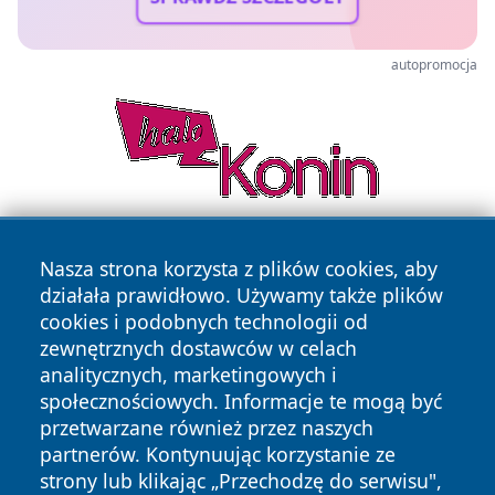
autopromocja
Nasza strona korzysta z plików cookies, aby
działała prawidłowo. Używamy także plików
cookies i podobnych technologii od
zewnętrznych dostawców w celach
analitycznych, marketingowych i
Copyright © 2026 24slupsk.pl Wszystkie prawa zastrzeżone.
społecznościowych. Informacje te mogą być
przetwarzane również przez naszych
partnerów. Kontynuując korzystanie ze
Polityka
Polityka
News
Autorzy
strony lub klikając „Przechodzę do serwisu",
Prywatności
Cookies