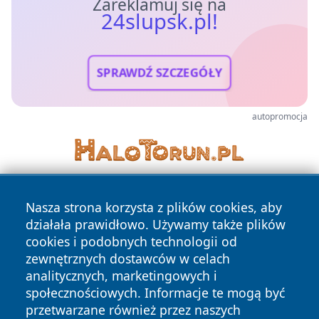
Zareklamuj się na
24slupsk.pl!
SPRAWDŹ SZCZEGÓŁY
autopromocja
Nasza strona korzysta z plików cookies, aby
działała prawidłowo. Używamy także plików
cookies i podobnych technologii od
zewnętrznych dostawców w celach
analitycznych, marketingowych i
Copyright © 2026 24slupsk.pl Wszystkie prawa zastrzeżone.
społecznościowych. Informacje te mogą być
przetwarzane również przez naszych