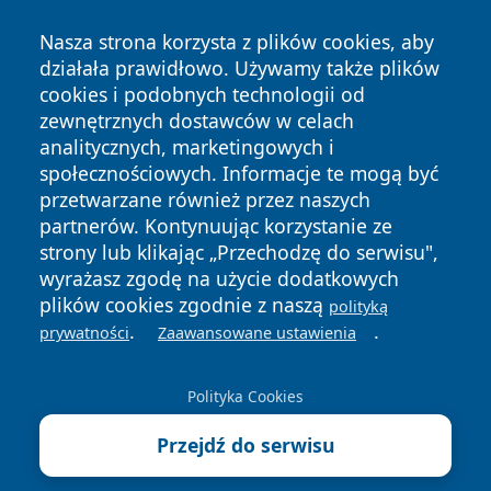
Nasza strona korzysta z plików cookies, aby
działała prawidłowo. Używamy także plików
cookies i podobnych technologii od
zewnętrznych dostawców w celach
analitycznych, marketingowych i
Copyright © 2026 24slupsk.pl Wszystkie prawa zastrzeżone.
społecznościowych. Informacje te mogą być
przetwarzane również przez naszych
partnerów. Kontynuując korzystanie ze
Polityka
Polityka
News
Autorzy
strony lub klikając „Przechodzę do serwisu",
Prywatności
Cookies
wyrażasz zgodę na użycie dodatkowych
plików cookies zgodnie z naszą
polityką
.
.
prywatności
Zaawansowane ustawienia
Polityka Cookies
Przejdź do serwisu