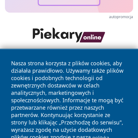
autopromocja
Nasza strona korzysta z plików cookies, aby
działała prawidłowo. Używamy także plików
cookies i podobnych technologii od
zewnętrznych dostawców w celach
analitycznych, marketingowych i
Copyright © 2026 24slupsk.pl Wszystkie prawa zastrzeżone.
społecznościowych. Informacje te mogą być
przetwarzane również przez naszych
partnerów. Kontynuując korzystanie ze
Polityka
Polityka
News
Autorzy
strony lub klikając „Przechodzę do serwisu",
Prywatności
Cookies
wyrażasz zgodę na użycie dodatkowych
plików cookies zgodnie z naszą
polityką