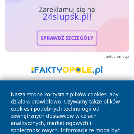
Zareklamuj się na
24slupsk.pl!
SPRAWDŹ SZCZEGÓŁY
autopromocja
Nasza strona korzysta z plików cookies, aby
działała prawidłowo. Używamy także plików
cookies i podobnych technologii od
zewnętrznych dostawców w celach
analitycznych, marketingowych i
Copyright © 2026 24slupsk.pl Wszystkie prawa zastrzeżone.
społecznościowych. Informacje te mogą być