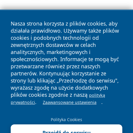
Nasza strona korzysta z plików cookies, aby
działała prawidłowo. Używamy także plików
cookies i podobnych technologii od
zewnętrznych dostawców w celach
analitycznych, marketingowych i
Copyright © 2026 24slupsk.pl Wszystkie prawa zastrzeżone.
społecznościowych. Informacje te mogą być
przetwarzane również przez naszych
partnerów. Kontynuując korzystanie ze
Polityka
Polityka
News
Autorzy
strony lub klikając „Przechodzę do serwisu",
Prywatności
Cookies
wyrażasz zgodę na użycie dodatkowych
plików cookies zgodnie z naszą
polityką
.
.
prywatności
Zaawansowane ustawienia
Polityka Cookies
Przejdź do serwisu