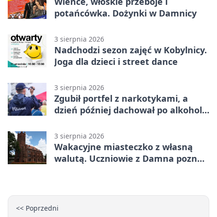
Wieńce, włoskie przeboje i
potańcówka. Dożynki w Damnicy
3 sierpnia 2026
Nadchodzi sezon zajęć w Kobylnicy.
Joga dla dzieci i street dance
3 sierpnia 2026
Zgubił portfel z narkotykami, a
dzień później dachował po alkoholu
w Ustce
3 sierpnia 2026
Wakacyjne miasteczko z własną
walutą. Uczniowie z Damna poznali
demokrację
<< Poprzedni