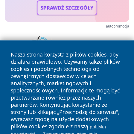
SPRAWDŹ SZCZEGÓŁY
autopromocja
Nasza strona korzysta z plików cookies, aby
działała prawidłowo. Używamy także plików
cookies i podobnych technologii od
zewnętrznych dostawców w celach
analitycznych, marketingowych i
społecznościowych. Informacje te mogą być
przetwarzane również przez naszych
Copyright © 2026 24slupsk.pl Wszystkie prawa zastrzeżone.
partnerów. Kontynuując korzystanie ze
strony lub klikając „Przechodzę do serwisu",
wyrażasz zgodę na użycie dodatkowych
Polityka
Polityka
plików cookies zgodnie z naszą
polityką
News
Autorzy
Prywatności
Cookies
.
.
prywatności
Zaawansowane ustawienia