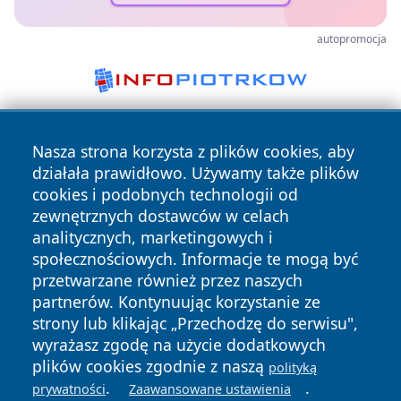
autopromocja
Nasza strona korzysta z plików cookies, aby
działała prawidłowo. Używamy także plików
cookies i podobnych technologii od
zewnętrznych dostawców w celach
analitycznych, marketingowych i
Copyright © 2026 24slupsk.pl Wszystkie prawa zastrzeżone.
społecznościowych. Informacje te mogą być
przetwarzane również przez naszych
partnerów. Kontynuując korzystanie ze
Polityka
Polityka
News
Autorzy
strony lub klikając „Przechodzę do serwisu",
Prywatności
Cookies
wyrażasz zgodę na użycie dodatkowych
plików cookies zgodnie z naszą
polityką
.
.
prywatności
Zaawansowane ustawienia