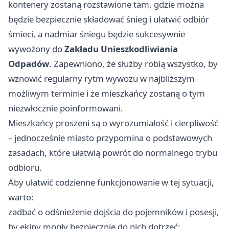
kontenery zostaną rozstawione tam, gdzie można
będzie bezpiecznie składować śnieg i ułatwić odbiór
śmieci, a nadmiar śniegu będzie sukcesywnie
wywożony do
Zakładu Unieszkodliwiania
Odpadów
. Zapewniono, że służby robią wszystko, by
wznowić regularny rytm wywozu w najbliższym
możliwym terminie i że mieszkańcy zostaną o tym
niezwłocznie poinformowani.
Mieszkańcy proszeni są o wyrozumiałość i cierpliwość
– jednocześnie miasto przypomina o podstawowych
zasadach, które ułatwią powrót do normalnego trybu
odbioru.
Aby ułatwić codzienne funkcjonowanie w tej sytuacji,
warto:
zadbać o odśnieżenie dojścia do pojemników i posesji,
by ekipy mogły bezpiecznie do nich dotrzeć;