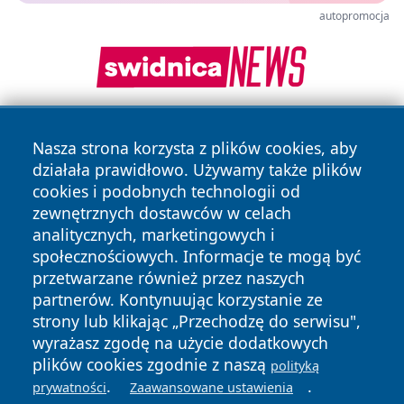
autopromocja
Nasza strona korzysta z plików cookies, aby
działała prawidłowo. Używamy także plików
cookies i podobnych technologii od
zewnętrznych dostawców w celach
analitycznych, marketingowych i
Copyright © 2026 24slupsk.pl Wszystkie prawa zastrzeżone.
społecznościowych. Informacje te mogą być
przetwarzane również przez naszych
partnerów. Kontynuując korzystanie ze
Polityka
Polityka
News
Autorzy
strony lub klikając „Przechodzę do serwisu",
Prywatności
Cookies
wyrażasz zgodę na użycie dodatkowych
plików cookies zgodnie z naszą
polityką
.
.
prywatności
Zaawansowane ustawienia