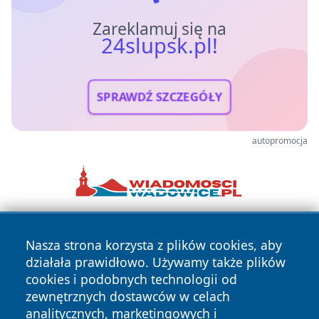
Zareklamuj się na
24slupsk.pl!
SPRAWDŹ SZCZEGÓŁY
autopromocja
Nasza strona korzysta z plików cookies, aby
działała prawidłowo. Używamy także plików
cookies i podobnych technologii od
zewnętrznych dostawców w celach
analitycznych, marketingowych i
Copyright © 2026 24slupsk.pl Wszystkie prawa zastrzeżone.