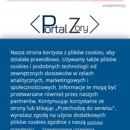
autopromocja
Nasza strona korzysta z plików cookies, aby
działała prawidłowo. Używamy także plików
cookies i podobnych technologii od
zewnętrznych dostawców w celach
analitycznych, marketingowych i
Copyright © 2026 24slupsk.pl Wszystkie prawa zastrzeżone.
społecznościowych. Informacje te mogą być
przetwarzane również przez naszych
partnerów. Kontynuując korzystanie ze
Polityka
Polityka
News
Autorzy
strony lub klikając „Przechodzę do serwisu",
Prywatności
Cookies
wyrażasz zgodę na użycie dodatkowych
plików cookies zgodnie z naszą
polityką
.
.
prywatności
Zaawansowane ustawienia