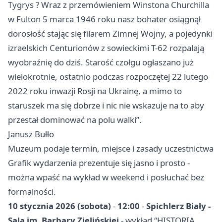
Tygrys ? Wraz z przemówieniem Winstona Churchilla
w Fulton 5 marca 1946 roku nasz bohater osiągnął
dorosłość stając się filarem Zimnej Wojny, a pojedynki
izraelskich Centurionów z sowieckimi T-62 rozpalają
wyobraźnię do dziś. Starość czołgu ogłaszano już
wielokrotnie, ostatnio podczas rozpoczętej 22 lutego
2022 roku inwazji Rosji na Ukrainę, a mimo to
staruszek ma się dobrze i nic nie wskazuje na to aby
przestał dominować na polu walki”.
Janusz Bułło
Muzeum podaje termin, miejsce i zasady uczestnictwa
Grafik wydarzenia prezentuje się jasno i prosto -
można wpaść na wykład w weekend i posłuchać bez
formalności.
10 stycznia 2026 (sobota)
-
12:00
-
Spichlerz Biały -
Sala im. Barbary Zielińskiej
- wykład “HISTORIA