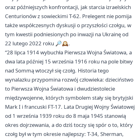
oraz późniejszych konfrontacji, jak starcia izraelskich
Centurionów z sowieckimi T-62. Prelegent nie pomija
także współczesnych dyskusji o przyszłości czołgu, w
tym kwestii podniesionych po inwazji na Ukrainę od
22 lutego 2022 roku 🔎🕰️.
“28 lipca 1914 wybuchła Pierwsza Wojna Światowa, a
dwa lata później 15 września 1916 roku na pole bitwy
nad Sommą wtoczył się czołg. Historia tego
wynalazku przypomina rozwój człowieka: dzieciństwo
to Pierwsza Wojna Światowa i dwudziestolecie
międzywojenne, których symbolem stały się brytyjski
Mark I i francuski FT-17. Lata Drugiej Wojny Światowej
od 1 września 1939 roku do 8 maja 1945 stanowią
okres dojrzewania, a do dziś toczy się spór o to, który
czołg był w tym okresie najlepszy: T-34, Sherman,