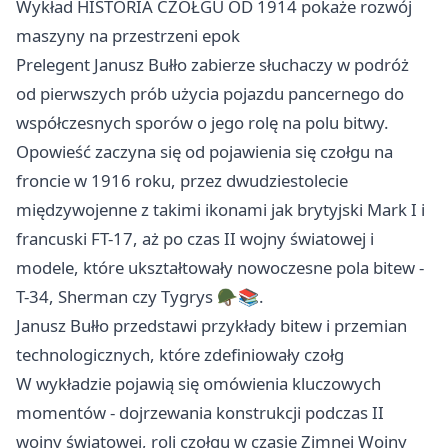
Wykład HISTORIA CZOŁGU OD 1914 pokaże rozwój
maszyny na przestrzeni epok
Prelegent Janusz Bułło zabierze słuchaczy w podróż
od pierwszych prób użycia pojazdu pancernego do
współczesnych sporów o jego rolę na polu bitwy.
Opowieść zaczyna się od pojawienia się czołgu na
froncie w 1916 roku, przez dwudziestolecie
międzywojenne z takimi ikonami jak brytyjski Mark I i
francuski FT-17, aż po czas II wojny światowej i
modele, które ukształtowały nowoczesne pola bitew -
T-34, Sherman czy Tygrys 🪖📚.
Janusz Bułło przedstawi przykłady bitew i przemian
technologicznych, które zdefiniowały czołg
W wykładzie pojawią się omówienia kluczowych
momentów - dojrzewania konstrukcji podczas II
wojny światowej, roli czołgu w czasie Zimnej Wojny