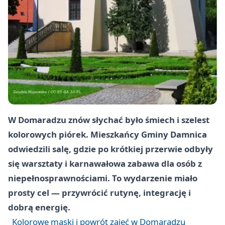
W Domaradzu znów słychać było śmiech i szelest
kolorowych piórek. Mieszkańcy Gminy Damnica
odwiedzili salę, gdzie po krótkiej przerwie odbyły
się warsztaty i karnawałowa zabawa dla osób z
niepełnosprawnościami. To wydarzenie miało
prosty cel — przywrócić rutynę, integrację i
dobrą energię.
Kolorowe maski i powrót zajęć w Domaradzu