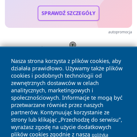
SPRAWDŹ SZCZEGÓŁY
autopromocja
Nasza strona korzysta z plików cookies, aby
działała prawidłowo. Używamy także plików
cookies i podobnych technologii od
zewnętrznych dostawców w celach
analitycznych, marketingowych i
społecznościowych. Informacje te mogą być
przetwarzane również przez naszych
Copyright © 2026 24slupsk.pl Wszystkie prawa zastrzeżone.
partnerów. Kontynuując korzystanie ze
strony lub klikając „Przechodzę do serwisu",
wyrażasz zgodę na użycie dodatkowych
Polityka
Polityka
News
Autorzy
plików cookies zgodnie z naszą
Prywatności
Cookies
polityką