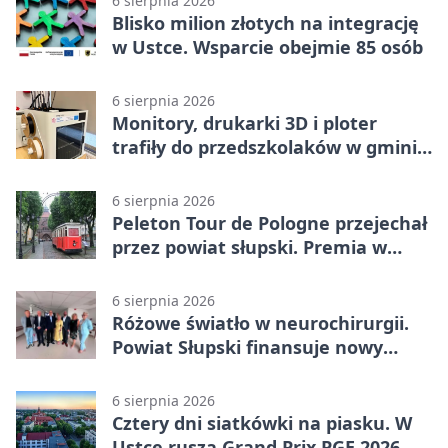
6 sierpnia 2026
Blisko milion złotych na integrację
w Ustce. Wsparcie obejmie 85 osób
6 sierpnia 2026
Monitory, drukarki 3D i ploter
trafiły do przedszkolaków w gminie
Kobylnica
6 sierpnia 2026
Peleton Tour de Pologne przejechał
przez powiat słupski. Premia w
Kępicach
6 sierpnia 2026
Różowe światło w neurochirurgii.
Powiat Słupski finansuje nowy
sprzęt
6 sierpnia 2026
Cztery dni siatkówki na piasku. W
Ustce rusza Grand Prix PGE 2026