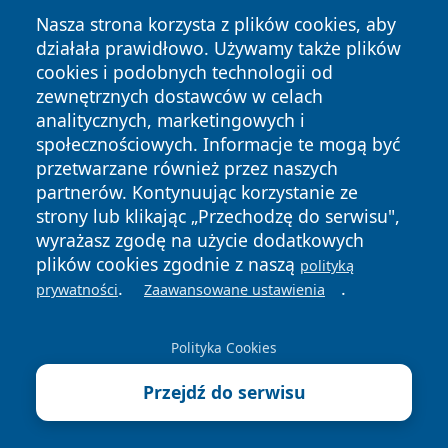
Nasza strona korzysta z plików cookies, aby
działała prawidłowo. Używamy także plików
cookies i podobnych technologii od
zewnętrznych dostawców w celach
analitycznych, marketingowych i
Copyright © 2026 24slupsk.pl Wszystkie prawa zastrzeżone.
społecznościowych. Informacje te mogą być
przetwarzane również przez naszych
partnerów. Kontynuując korzystanie ze
Polityka
Polityka
News
Autorzy
strony lub klikając „Przechodzę do serwisu",
Prywatności
Cookies
wyrażasz zgodę na użycie dodatkowych
plików cookies zgodnie z naszą
polityką
.
.
prywatności
Zaawansowane ustawienia
Polityka Cookies
Przejdź do serwisu