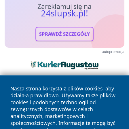
Zareklamuj się na
24slupsk.pl!
SPRAWDŹ SZCZEGÓŁY
autopromocja
Nasza strona korzysta z plików cookies, aby
działała prawidłowo. Używamy także plików
cookies i podobnych technologii od
zewnętrznych dostawców w celach
analitycznych, marketingowych i
Copyright © 2026 24slupsk.pl Wszystkie prawa zastrzeżone.
społecznościowych. Informacje te mogą być