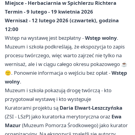
Miejsce - Herbaciarnia w Spichlerzu Richtera
Termin - 9 lutego - 19 kwietnia 2026
Wernisaż - 12 lutego 2026 (czwartek), godzina
12:00
Wstęp na wystawę jest bezpłatny -
Wstęp wolny
.
Muzeum i szkoła podkreślają, że ekspozycja to zapis
procesu twórczego, więc warto zajrzeć nie tylko na
wernisaż, ale i w ciągu całego okresu pokazowego ☕
🙂. Ponownie informacja o wejściu bez opłat -
Wstęp
wolny
.
Muzeum i szkoła pokazują drogę twórczą - kto
przygotował wystawę i kto występuje
Kuratorami projektu są
Daria Elwart-Leszczyńska
(ZSI - LSzP) jako kuratorka merytoryczna oraz
Ewa
Mazur
(Muzeum Pomorza Środkowego) jako kurator
organizacyjny. Na ekspozycji znaleźli się autorzy