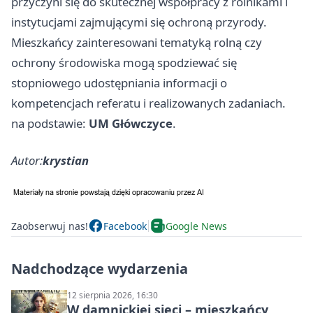
przyczyni się do skutecznej współpracy z rolnikami i
instytucjami zajmującymi się ochroną przyrody.
Mieszkańcy zainteresowani tematyką rolną czy
ochrony środowiska mogą spodziewać się
stopniowego udostępniania informacji o
kompetencjach referatu i realizowanych zadaniach.
na podstawie:
UM Główczyce
.
Autor:
krystian
Zaobserwuj nas!
Facebook
Google News
Nadchodzące wydarzenia
12 sierpnia 2026, 16:30
W damnickiej sieci – mieszkańcy,