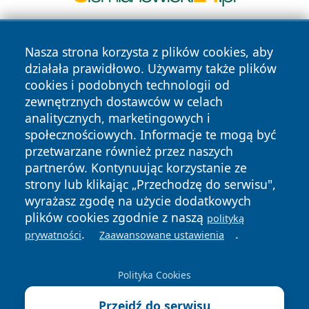
Nasza strona korzysta z plików cookies, aby
działała prawidłowo. Używamy także plików
cookies i podobnych technologii od
zewnętrznych dostawców w celach
analitycznych, marketingowych i
Copyright © 2026 24slupsk.pl Wszystkie prawa zastrzeżone.
społecznościowych. Informacje te mogą być
przetwarzane również przez naszych
partnerów. Kontynuując korzystanie ze
Polityka
Polityka
News
Autorzy
strony lub klikając „Przechodzę do serwisu",
Prywatności
Cookies
wyrażasz zgodę na użycie dodatkowych
plików cookies zgodnie z naszą
polityką
.
.
prywatności
Zaawansowane ustawienia
Polityka Cookies
Przejdź do serwisu