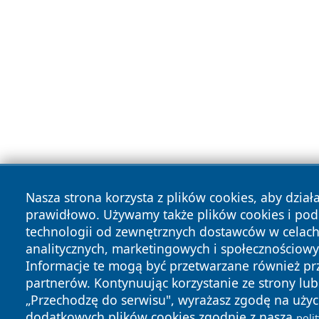
Nasza strona korzysta z plików cookies, aby dział
prawidłowo. Używamy także plików cookies i po
technologii od zewnętrznych dostawców w celac
analitycznych, marketingowych i społecznościowy
Informacje te mogą być przetwarzane również pr
partnerów. Kontynuując korzystanie ze strony lub 
„Przechodzę do serwisu", wyrażasz zgodę na użyc
dodatkowych plików cookies zgodnie z naszą
poli