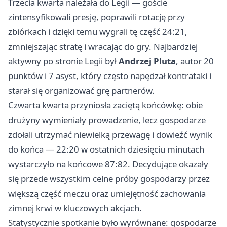
Trzecia kwarta należała do Legii — goście
zintensyfikowali presję, poprawili rotację przy
zbiórkach i dzięki temu wygrali tę część 24:21,
zmniejszając stratę i wracając do gry. Najbardziej
aktywny po stronie Legii był
Andrzej Pluta
, autor 20
punktów i 7 asyst, który często napędzał kontrataki i
starał się organizować grę partnerów.
Czwarta kwarta przyniosła zaciętą końcówkę: obie
drużyny wymieniały prowadzenie, lecz gospodarze
zdołali utrzymać niewielką przewagę i dowieźć wynik
do końca — 22:20 w ostatnich dziesięciu minutach
wystarczyło na końcowe 87:82. Decydujące okazały
się przede wszystkim celne próby gospodarzy przez
większą część meczu oraz umiejętność zachowania
zimnej krwi w kluczowych akcjach.
Statystycznie spotkanie było wyrównane: gospodarze