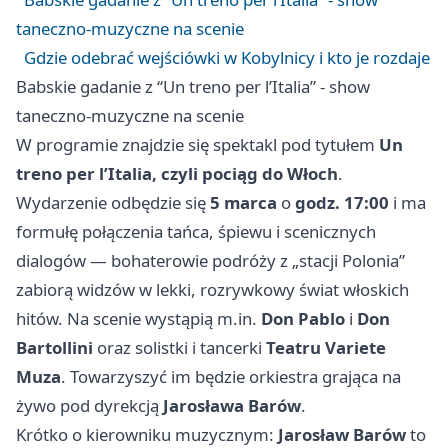
taneczno-muzyczne na scenie
Gdzie odebrać wejściówki w Kobylnicy i kto je rozdaje
Babskie gadanie z “Un treno per l’Italia” - show
taneczno-muzyczne na scenie
W programie znajdzie się spektakl pod tytułem
Un
treno per l’Italia, czyli pociąg do Włoch
.
Wydarzenie odbędzie się
5 marca
o
godz. 17:00
i ma
formułę połączenia tańca, śpiewu i scenicznych
dialogów — bohaterowie podróży z „stacji Polonia”
zabiorą widzów w lekki, rozrywkowy świat włoskich
hitów. Na scenie wystąpią m.in.
Don Pablo
i
Don
Bartollini
oraz solistki i tancerki
Teatru Variete
Muza
. Towarzyszyć im będzie orkiestra grająca na
żywo pod dyrekcją
Jarosława Barów
.
Krótko o kierowniku muzycznym:
Jarosław Barów
to