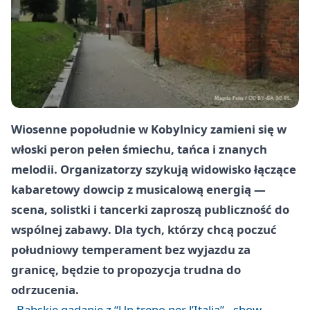
Wiosenne popołudnie w Kobylnicy zamieni się w
włoski peron pełen śmiechu, tańca i znanych
melodii. Organizatorzy szykują widowisko łączące
kabaretowy dowcip z musicalową energią —
scena, solistki i tancerki zaproszą publiczność do
wspólnej zabawy. Dla tych, którzy chcą poczuć
południowy temperament bez wyjazdu za
granicę, będzie to propozycja trudna do
odrzucenia.
Babskie gadanie z “Un treno per l’Italia” - show