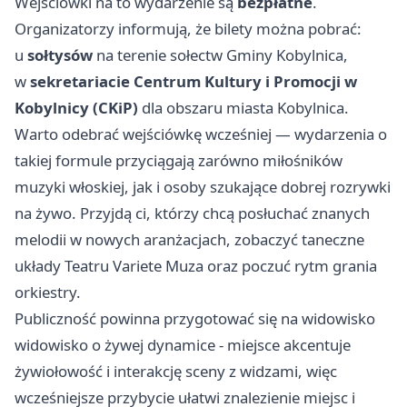
Wejściówki na to wydarzenie są
bezpłatne
.
Organizatorzy informują, że bilety można pobrać:
u
sołtysów
na terenie sołectw Gminy Kobylnica,
w
sekretariacie Centrum Kultury i Promocji w
Kobylnicy (CKiP)
dla obszaru miasta Kobylnica.
Warto odebrać wejściówkę wcześniej — wydarzenia o
takiej formule przyciągają zarówno miłośników
muzyki włoskiej, jak i osoby szukające dobrej rozrywki
na żywo. Przyjdą ci, którzy chcą posłuchać znanych
melodii w nowych aranżacjach, zobaczyć taneczne
układy Teatru Variete Muza oraz poczuć rytm grania
orkiestry.
Publiczność powinna przygotować się na widowisko
widowisko o żywej dynamice - miejsce akcentuje
żywiołowość i interakcję sceny z widzami, więc
wcześniejsze przybycie ułatwi znalezienie miejsc i