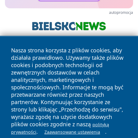
autopromocja
Nasza strona korzysta z plików cookies, aby
działała prawidłowo. Używamy także plików
cookies i podobnych technologii od
zewnętrznych dostawców w celach
analitycznych, marketingowych i
Copyright © 2026 24slupsk.pl Wszystkie prawa zastrzeżone.
społecznościowych. Informacje te mogą być
przetwarzane również przez naszych
partnerów. Kontynuując korzystanie ze
Polityka
Polityka
News
Autorzy
strony lub klikając „Przechodzę do serwisu",
Prywatności
Cookies
wyrażasz zgodę na użycie dodatkowych
plików cookies zgodnie z naszą
polityką
.
.
prywatności
Zaawansowane ustawienia