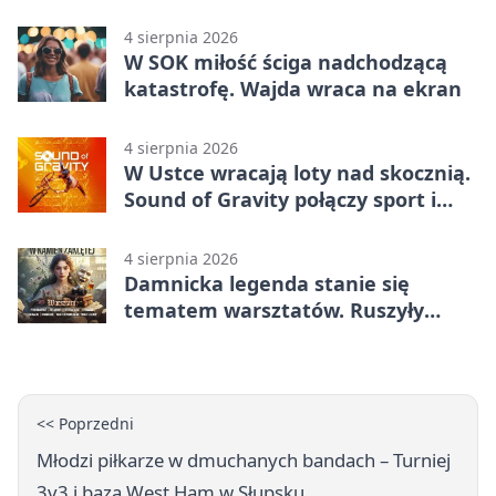
4 sierpnia 2026
W SOK miłość ściga nadchodzącą
katastrofę. Wajda wraca na ekran
4 sierpnia 2026
W Ustce wracają loty nad skocznią.
Sound of Gravity połączy sport i
koncerty
4 sierpnia 2026
Damnicka legenda stanie się
tematem warsztatów. Ruszyły
zapisy
<< Poprzedni
Młodzi piłkarze w dmuchanych bandach – Turniej
3v3 i baza West Ham w Słupsku