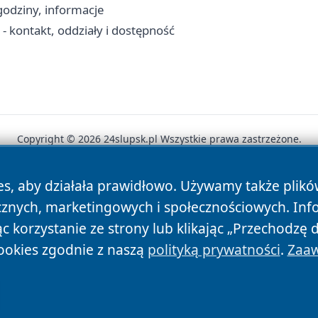
godziny, informacje
 kontakt, oddziały i dostępność
Copyright © 2026 24slupsk.pl Wszystkie prawa zastrzeżone.
es, aby działała prawidłowo. Używamy także plik
News
Autorzy
Polityka Prywatności
Polityka Cookie
cznych, marketingowych i społecznościowych. Inf
 korzystanie ze strony lub klikając „Przechodzę 
ookies zgodnie z naszą
polityką prywatności
.
Zaaw