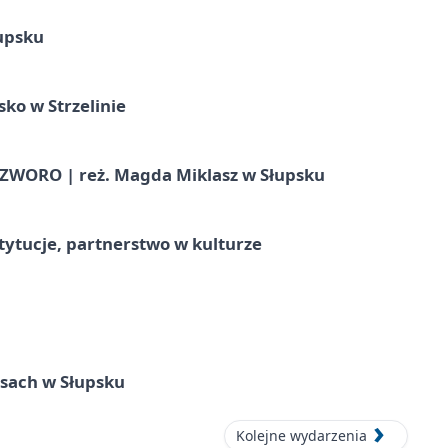
upsku
ko w Strzelinie
WORO | reż. Magda Miklasz w Słupsku
stytucje, partnerstwo w kulturze
sach w Słupsku
Kolejne wydarzenia