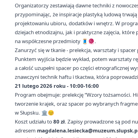
Organizatorzy zestawiają dawne techniki z nowocz
przypominając, że inspiracje plastyką ludową trwają
projektowaniu ubioru, dodatków i wnętrz. W progra
dziejach etnodizajnu, jak i praktyczne zajęcia, któ
na współczesne przedmioty 🧵🧶.
Zanurzyć się w tkanie - prelekcja, warsztaty i spacer
Punktem wyjścia będzie wykład, potem warsztaty rę
a całość uzupełni spacer po części etnograficznej 
znawczyni technik haftu i tkactwa, która poprowadzi
21 lutego 2026 roku - 10:00-16:00
Program obejmuje: prelekcję “Wzory tożsamości. Hist
tworzenie krajek, oraz spacer po wybranych fragm
w Słupsku. 🏛️😊
Koszt udziału to
80 zł
. Zapisy prowadzone są pod 
adresem
magdalena.lesiecka@muzeum.slupsk.p