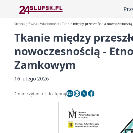
Prz
Strona główna
Wiadomości
Tkanie między przeszłością a nowoczesności
Tkanie między przeszł
nowoczesnością - Etn
Zamkowym
16 lutego 2026
2 min czytania
Udostępnij