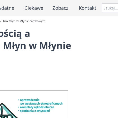
ydatne
Ciekawe
Zobacz
Kontakt
ą - Etno Młyn w Młynie Zamkowym
ością a
o Młyn w Młynie