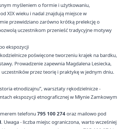
esnym myśleniem o formie i użytkowaniu,
 od XIX wieku i nadal znajdują miejsce w
mie przewidziano zarówno krótką prelekcję o
re pozwolą uczestnikom przenieść tradycyjne motywy
 po ekspozycji
kodzielnicze poświęcone tworzeniu krajek na bardku,
wystawy. Prowadzenie zapewnia Magdalena Lesiecka,
 uczestników przez teorię i praktykę w jednym dniu.
oria etnodizajnu”, warsztaty rękodzielnicze -
entach ekspozycji etnograficznej w Młynie Zamkowym
numerem telefonu
795 100 274
oraz mailowo pod
l
. Uwaga - liczba miejsc ograniczona, warto wcześniej