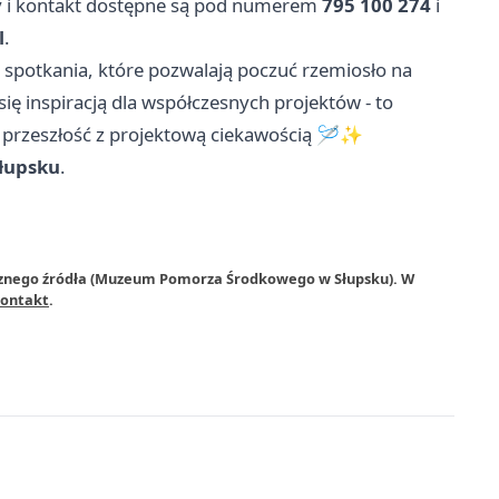
sy i kontakt dostępne są pod numerem
795 100 274
i
l
.
potkania, które pozwalają poczuć rzemiosło na
się inspiracją dla współczesnych projektów - to
 w przeszłość z projektową ciekawością 🪡✨
łupsku
.
trznego źródła (Muzeum Pomorza Środkowego w Słupsku). W
ontakt
.