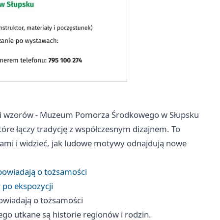
i i wzorów - Muzeum Pomorza Środkowego w Słupsku
tóre łączy tradycję z współczesnym dizajnem. To
rękami i widzieć, jak ludowe motywy odnajdują nowe
opowiadają o tożsamości
r po ekspozycji
powiadają o tożsamości
rego utkane są historie regionów i rodzin.