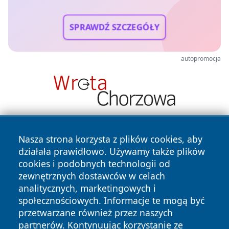
SPRAWDŹ SZCZEGÓŁY
autopromocja
Nasza strona korzysta z plików cookies, aby
działała prawidłowo. Używamy także plików
cookies i podobnych technologii od
zewnętrznych dostawców w celach
analitycznych, marketingowych i
Copyright © 2026 24slupsk.pl Wszystkie prawa zastrzeżone.
społecznościowych. Informacje te mogą być
przetwarzane również przez naszych
partnerów. Kontynuując korzystanie ze
Polityka
Polityka