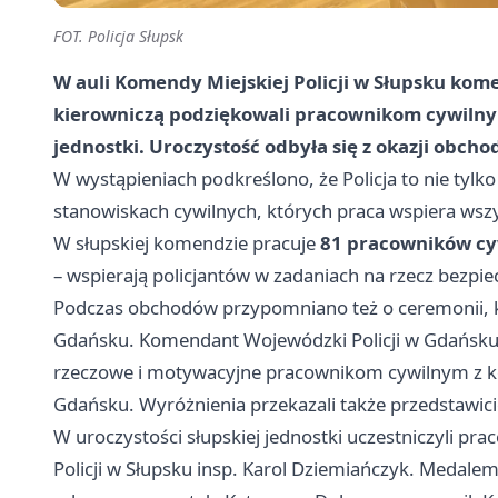
FOT. Policja Słupsk
W auli Komendy Miejskiej Policji w Słupsku kom
kierowniczą podziękowali pracownikom cywilny
jednostki. Uroczystość odbyła się z okazji obch
W wystąpieniach podkreślono, że Policja to nie tylk
stanowiskach cywilnych, których praca wspiera wszys
W słupskiej komendzie pracuje
81 pracowników cy
– wspierają policjantów w zadaniach na rzecz bezpi
Podczas obchodów przypomniano też o ceremonii, kt
Gdańsku
. Komendant Wojewódzki Policji w Gdańsk
rzeczowe i motywacyjne pracownikom cywilnym z k
Gdańsku. Wyróżnienia przekazali także przedstawi
W uroczystości słupskiej jednostki uczestniczyli p
Policji w Słupsku insp. Karol Dziemiańczyk. Medale