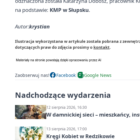
odznaczona została Katarzyna Dobosz, pracownik Kom
na podstawie:
KMP w Słupsku
.
Autor:
krystian
Ilustracja wykorzystana w artykule została pobrana z zewnętrz
dotyczących praw do zdjęcia prosimy o
kontakt
.
Zaobserwuj nas!
Facebook
Google News
Nadchodzące wydarzenia
12 sierpnia 2026, 16:30
W damnickiej sieci – mieszkańcy, in
13 sierpnia 2026, 17:00
Kręgi Kobiet w Redzikowie