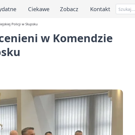
ydatne
Ciekawe
Zobacz
Kontakt
jskiej Policji w Słupsku
ocenieni w Komendzie
psku