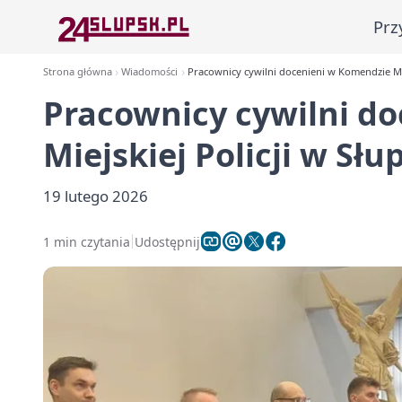
Prz
Strona główna
Wiadomości
Pracownicy cywilni docenieni w Komendzie Mie
Pracownicy cywilni d
Miejskiej Policji w Słu
19 lutego 2026
1 min czytania
Udostępnij