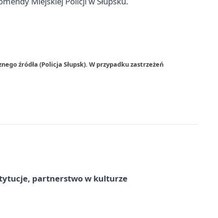
endy Miejskiej Policji w Słupsku.
nego źródła (Policja Słupsk). W przypadku zastrzeżeń
stytucje, partnerstwo w kulturze