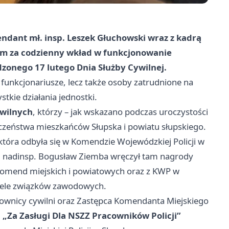
endant mł. insp. Leszek Głuchowski wraz z kadrą
m za codzienny wkład w funkcjonowanie
odzonego 17 lutego Dnia Służby Cywilnej.
o funkcjonariusze, lecz także osoby zatrudnione na
tkie działania jednostki.
wilnych
, którzy – jak wskazano podczas uroczystości
eczeństwa mieszkańców Słupska i powiatu słupskiego.
óra odbyła się w Komendzie Wojewódzkiej Policji w
u nadinsp. Bogusław Ziemba wręczył tam nagrody
omend miejskich i powiatowych oraz z KWP w
ciele związków zawodowych.
racownicy cywilni oraz Zastępca Komendanta Miejskiego
m
„Za Zasługi Dla NSZZ Pracowników Policji”