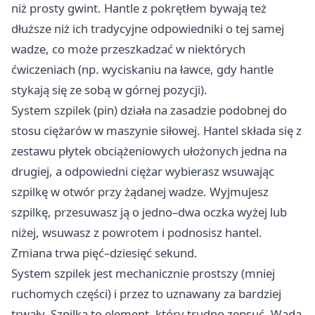
niż prosty gwint. Hantle z pokrętłem bywają też
dłuższe niż ich tradycyjne odpowiedniki o tej samej
wadze, co może przeszkadzać w niektórych
ćwiczeniach (np. wyciskaniu na ławce, gdy hantle
stykają się ze sobą w górnej pozycji).
System szpilek (pin) działa na zasadzie podobnej do
stosu ciężarów w maszynie siłowej. Hantel składa się z
zestawu płytek obciążeniowych ułożonych jedna na
drugiej, a odpowiedni ciężar wybierasz wsuwając
szpilkę w otwór przy żądanej wadze. Wyjmujesz
szpilkę, przesuwasz ją o jedno–dwa oczka wyżej lub
niżej, wsuwasz z powrotem i podnosisz hantel.
Zmiana trwa pięć–dziesięć sekund.
System szpilek jest mechanicznie prostszy (mniej
ruchomych części) i przez to uznawany za bardziej
trwały. Szpilka to element, który trudno zepsuć. Wadą