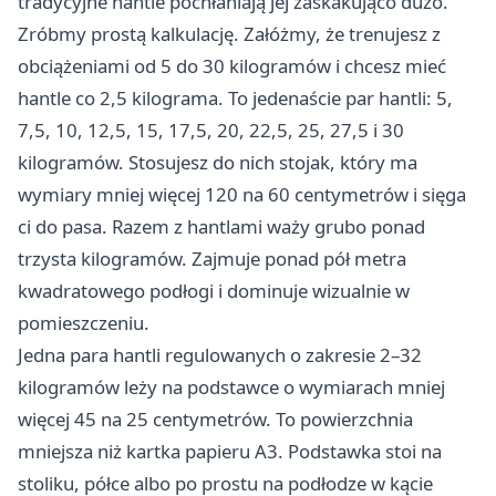
tradycyjne hantle pochłaniają jej zaskakująco dużo.
Zróbmy prostą kalkulację. Załóżmy, że trenujesz z
obciążeniami od 5 do 30 kilogramów i chcesz mieć
hantle co 2,5 kilograma. To jedenaście par hantli: 5,
7,5, 10, 12,5, 15, 17,5, 20, 22,5, 25, 27,5 i 30
kilogramów. Stosujesz do nich stojak, który ma
wymiary mniej więcej 120 na 60 centymetrów i sięga
ci do pasa. Razem z hantlami waży grubo ponad
trzysta kilogramów. Zajmuje ponad pół metra
kwadratowego podłogi i dominuje wizualnie w
pomieszczeniu.
Jedna para hantli regulowanych o zakresie 2–32
kilogramów leży na podstawce o wymiarach mniej
więcej 45 na 25 centymetrów. To powierzchnia
mniejsza niż kartka papieru A3. Podstawka stoi na
stoliku, półce albo po prostu na podłodze w kącie