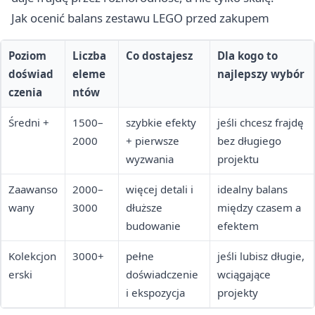
Jak ocenić balans zestawu LEGO przed zakupem
Poziom
Liczba
Co dostajesz
Dla kogo to
doświad
eleme
najlepszy wybór
czenia
ntów
Średni +
1500–
szybkie efekty
jeśli chcesz frajdę
2000
+ pierwsze
bez długiego
wyzwania
projektu
Zaawanso
2000–
więcej detali i
idealny balans
wany
3000
dłuższe
między czasem a
budowanie
efektem
Kolekcjon
3000+
pełne
jeśli lubisz długie,
erski
doświadczenie
wciągające
i ekspozycja
projekty