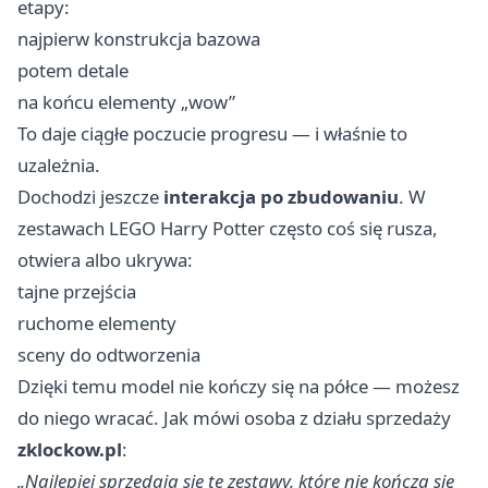
etapy:
najpierw konstrukcja bazowa
potem detale
na końcu elementy „wow”
To daje ciągłe poczucie progresu — i właśnie to
uzależnia.
Dochodzi jeszcze
interakcja po zbudowaniu
. W
zestawach LEGO Harry Potter często coś się rusza,
otwiera albo ukrywa:
tajne przejścia
ruchome elementy
sceny do odtworzenia
Dzięki temu model nie kończy się na półce — możesz
do niego wracać. Jak mówi osoba z działu sprzedaży
zklockow.pl
:
„Najlepiej sprzedają się te zestawy, które nie kończą się