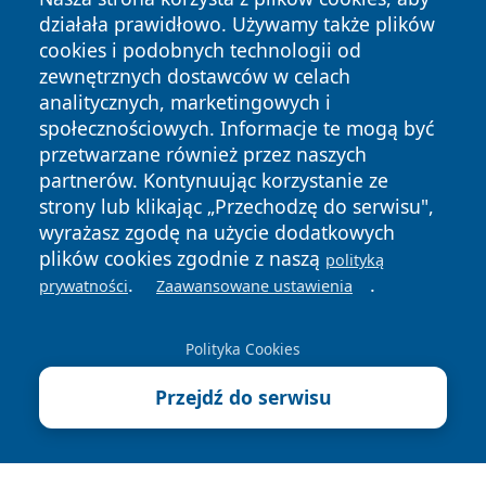
działała prawidłowo. Używamy także plików
cookies i podobnych technologii od
zewnętrznych dostawców w celach
analitycznych, marketingowych i
społecznościowych. Informacje te mogą być
przetwarzane również przez naszych
Copyright © 2026 24slupsk.pl Wszystkie prawa zastrzeżone.
partnerów. Kontynuując korzystanie ze
strony lub klikając „Przechodzę do serwisu",
wyrażasz zgodę na użycie dodatkowych
Polityka
Polityka
plików cookies zgodnie z naszą
polityką
News
Autorzy
Prywatności
Cookies
.
.
prywatności
Zaawansowane ustawienia
Polityka Cookies
Przejdź do serwisu