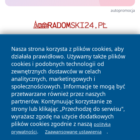
autopromocja
Nasza strona korzysta z plików cookies, aby
działała prawidłowo. Używamy także plików
cookies i podobnych technologii od
zewnętrznych dostawców w celach
analitycznych, marketingowych i
Copyright © 2026 24slupsk.pl Wszystkie prawa zastrzeżone.
społecznościowych. Informacje te mogą być
przetwarzane również przez naszych
partnerów. Kontynuując korzystanie ze
Polityka
Polityka
News
Autorzy
strony lub klikając „Przechodzę do serwisu",
Prywatności
Cookies
wyrażasz zgodę na użycie dodatkowych
plików cookies zgodnie z naszą
polityką
.
.
prywatności
Zaawansowane ustawienia