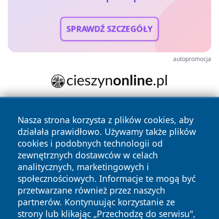
SPRAWDŹ SZCZEGÓŁY
autopromocja
Nasza strona korzysta z plików cookies, aby
działała prawidłowo. Używamy także plików
cookies i podobnych technologii od
zewnętrznych dostawców w celach
analitycznych, marketingowych i
Copyright © 2026 24slupsk.pl Wszystkie prawa zastrzeżone.
społecznościowych. Informacje te mogą być
przetwarzane również przez naszych
partnerów. Kontynuując korzystanie ze
Polityka
Polityka
News
Autorzy
strony lub klikając „Przechodzę do serwisu",
Prywatności
Cookies