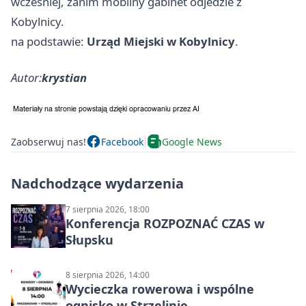
wcześniej, zanim mobilny gabinet odjedzie z
Kobylnicy.
na podstawie:
Urząd Miejski w Kobylnicy
.
Autor:
krystian
Zaobserwuj nas!
Facebook
Google News
Nadchodzące wydarzenia
7 sierpnia 2026, 18:00
Konferencja ROZPOZNAĆ CZAS w
Słupsku
8 sierpnia 2026, 14:00
Wycieczka rowerowa i wspólne
ognisko w Strzelinie