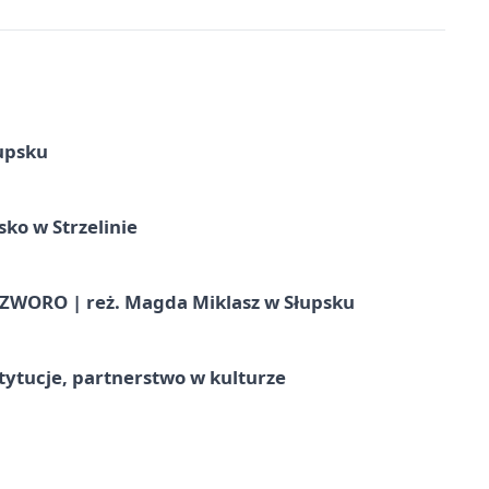
upsku
ko w Strzelinie
WORO | reż. Magda Miklasz w Słupsku
stytucje, partnerstwo w kulturze