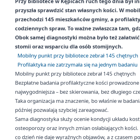
Przy bibliotece w Kępicach ruch tego dnia był in
przyszła sprawdzić stan własnych kości. W mo
przechodzi 145 mieszkańców gminy, a profilakty
codziennych spraw. To ważne zwłaszcza tam, gdz
Obok samej diagnostyki można było też załatwić
stomii oraz wsparciu dla osób stomijnych.
Mobilny punkt przy bibliotece zebrał 145 chętnych
Profilaktyka nie zatrzymała się na jednym badaniu
Mobilny punkt przy bibliotece zebrał 145 chętnych
Bezpłatne badania profilaktyczne kości prowadzone 
najwygodniejsza – bez skierowania, bez długiego c
Taka organizacja ma znaczenie, bo właśnie w badani
później pozwalają szybciej zareagować.
Sama diagnostyka służy ocenie kondycji układu k
osteoporozy oraz innych zmian osłabiających kości.
co dzień nie daje wyraźnych objawów, a z czasem po