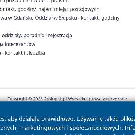
ii i pozwolenia wodno-prawne
ontakt, godziny, najem miejsc postojowych
twa w Gdańsku Oddział w Słupsku - kontakt, godziny,
ddziały, poradnie i rejestracja
ga interesantów
 kontakt i siedziba
Copyright © 2026 24slupsk.pl Wszystkie prawa zastrzeżone.
es, aby działała prawidłowo. Używamy także plik
News
Autorzy
Polityka Prywatności
Polityka Cookie
cznych, marketingowych i społecznościowych. Inf