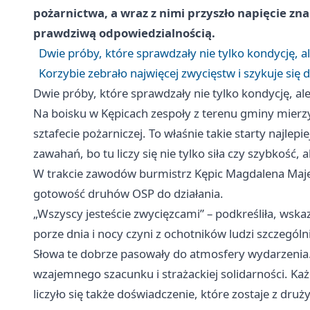
pożarnictwa, a wraz z nimi przyszło napięcie zn
prawdziwą odpowiedzialnością.
Dwie próby, które sprawdzały nie tylko kondycję, al
Korzybie zebrało najwięcej zwycięstw i szykuje się
Dwie próby, które sprawdzały nie tylko kondycję, ale
Na boisku w Kępicach zespoły z terenu gminy mierz
sztafecie pożarniczej. To właśnie takie starty najlepi
zawahań, bo tu liczy się nie tylko siła czy szybkość, 
W trakcie zawodów burmistrz Kępic Magdalena Maje
gotowość druhów OSP do działania.
„Wszyscy jesteście zwycięzcami” – podkreśliła, wska
porze dnia i nocy czyni z ochotników ludzi szczegól
Słowa te dobrze pasowały do atmosfery wydarzenia. 
wzajemnego szacunku i strażackiej solidarności. Ka
liczyło się także doświadczenie, które zostaje z dru