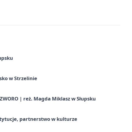
upsku
ko w Strzelinie
WORO | reż. Magda Miklasz w Słupsku
stytucje, partnerstwo w kulturze