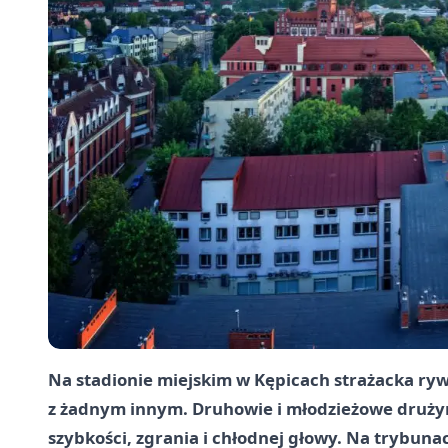
Na stadionie miejskim w Kępicach strażacka rywa
z żadnym innym. Druhowie i młodzieżowe druży
szybkości, zgrania i chłodnej głowy. Na trybuna