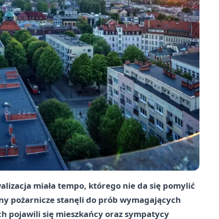
lizacja miała tempo, którego nie da się pomylić
ny pożarnicze stanęli do prób wymagających
ch pojawili się mieszkańcy oraz sympatycy