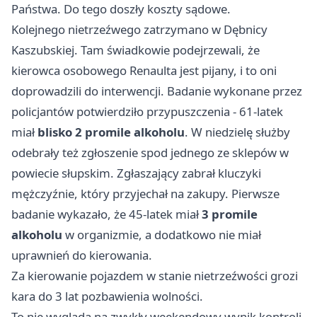
Państwa. Do tego doszły koszty sądowe.
Kolejnego nietrzeźwego zatrzymano w Dębnicy
Kaszubskiej. Tam świadkowie podejrzewali, że
kierowca osobowego Renaulta jest pijany, i to oni
doprowadzili do interwencji. Badanie wykonane przez
policjantów potwierdziło przypuszczenia - 61-latek
miał
blisko 2 promile alkoholu
. W niedzielę służby
odebrały też zgłoszenie spod jednego ze sklepów w
powiecie słupskim. Zgłaszający zabrał kluczyki
mężczyźnie, który przyjechał na zakupy. Pierwsze
badanie wykazało, że 45-latek miał
3 promile
alkoholu
w organizmie, a dodatkowo nie miał
uprawnień do kierowania.
Za kierowanie pojazdem w stanie nietrzeźwości grozi
kara do 3 lat pozbawienia wolności.
To nie wygląda na zwykły weekendowy wynik kontroli,