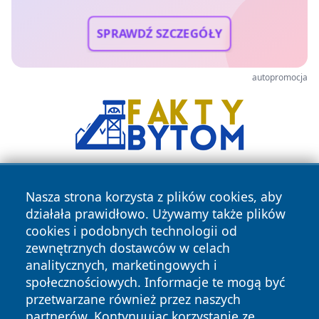
SPRAWDŹ SZCZEGÓŁY
autopromocja
Nasza strona korzysta z plików cookies, aby
działała prawidłowo. Używamy także plików
cookies i podobnych technologii od
zewnętrznych dostawców w celach
analitycznych, marketingowych i
Copyright © 2026 24slupsk.pl Wszystkie prawa zastrzeżone.
społecznościowych. Informacje te mogą być
przetwarzane również przez naszych
partnerów. Kontynuując korzystanie ze
Polityka
Polityka