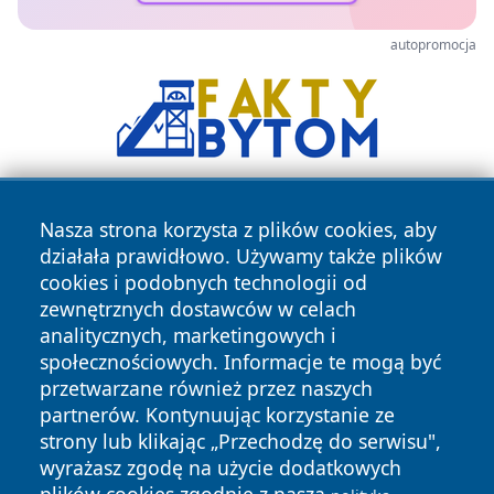
autopromocja
Nasza strona korzysta z plików cookies, aby
działała prawidłowo. Używamy także plików
cookies i podobnych technologii od
zewnętrznych dostawców w celach
analitycznych, marketingowych i
Copyright © 2026 24slupsk.pl Wszystkie prawa zastrzeżone.
społecznościowych. Informacje te mogą być
przetwarzane również przez naszych
partnerów. Kontynuując korzystanie ze
Polityka
Polityka
News
Autorzy
strony lub klikając „Przechodzę do serwisu",
Prywatności
Cookies
wyrażasz zgodę na użycie dodatkowych