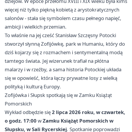
dziejów. W epoce przełomu XVIII i XIX wieku była kimś
więcej niż tylko piękną kobietą z arystokratycznych
salonów - stała się symbolem czasu pełnego napięć,
ambicji i wielkich przemian.
To właśnie na jej cześć Stanisław Szczęsny Potocki
stworzył słynną Zofijówkę, park w Humaniu, który do
dziś kojarzy się z rozmachem i sentymentalną modą
tamtego świata. Jej wizerunek trafiał na płótna
malarzy i w rzeźby, a sama historia Potockiej układa
się w opowieść, która łączy prywatne losy z wielką
polityką i kulturą Europy.
Zofijówka i Słupsk spotkają się w Zamku Książąt
Pomorskich
Wykład odbędzie się
2 lipca 2026 roku, w czwartek,
o godz. 17:00
w
Zamku Książąt Pomorskich w
Słupsku, w Sali Rycerskiej
. Spotkanie poprowadzi