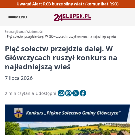
Uwaga! Alert RCB burze silny wiatr (komunikat RSO)
MENU
Strona główna
Wiadomości
Pięć sołectw przejdzie dalej. W Główczycach ruszył konkurs na najładniejszą wieś
Pięć sołectw przejdzie dalej. W
Główczycach ruszył konkurs na
najładniejszą wieś
7 lipca 2026
2 min czytania
Udostępnij