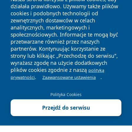
działała prawidłowo. Używamy także plików
cookies i podobnych technologii od
zewnętrznych dostawców w celach
analitycznych, marketingowych i
społecznościowych. Informacje te mogą być
przetwarzane również przez naszych
Copyright © 2026 24slupsk.pl Wszystkie prawa zastrzeżone.
partnerów. Kontynuując korzystanie ze
strony lub klikając „Przechodzę do serwisu",
wyrażasz zgodę na użycie dodatkowych
Polityka
Polityka
News
Autorzy
plików cookies zgodnie z naszą
polityką
Prywatności
Cookies
.
.
prywatności
Zaawansowane ustawienia
Polityka Cookies
Przejdź do serwisu