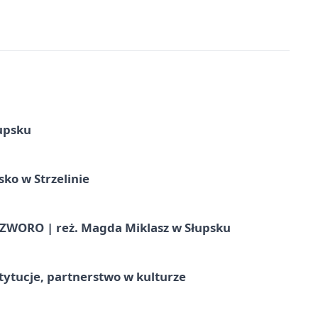
upsku
ko w Strzelinie
WORO | reż. Magda Miklasz w Słupsku
stytucje, partnerstwo w kulturze