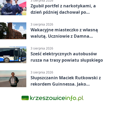
3 sierpnia 2026
Zgubił portfel z narkotykami, a
dzień później dachował po
alkoholu w Ustce
3 sierpnia 2026
Wakacyjne miasteczko z własną
walutą. Uczniowie z Damna
poznali demokrację
3 sierpnia 2026
Sześć elektrycznych autobusów
rusza na trasy powiatu słupskiego
3 sierpnia 2026
Słupszczanin Maciek Rutkowski z
rekordem Guinnessa. Jako
pierwszy tak szybko przepłynął
Bałtyk na desce windsurfingowej