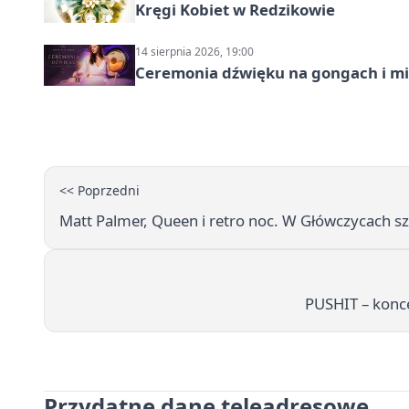
Kręgi Kobiet w Redzikowie
14 sierpnia 2026, 19:00
Ceremonia dźwięku na gongach i mi
<< Poprzedni
Matt Palmer, Queen i retro noc. W Główczycach szy
PUSHIT – konc
Przydatne dane teleadresowe