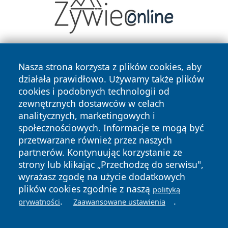
Nasza strona korzysta z plików cookies, aby
działała prawidłowo. Używamy także plików
cookies i podobnych technologii od
zewnętrznych dostawców w celach
analitycznych, marketingowych i
Copyright © 2026 24slupsk.pl Wszystkie prawa zastrzeżone.
społecznościowych. Informacje te mogą być
przetwarzane również przez naszych
partnerów. Kontynuując korzystanie ze
Polityka
Polityka
News
Autorzy
strony lub klikając „Przechodzę do serwisu",
Prywatności
Cookies
wyrażasz zgodę na użycie dodatkowych
plików cookies zgodnie z naszą
polityką
.
.
prywatności
Zaawansowane ustawienia