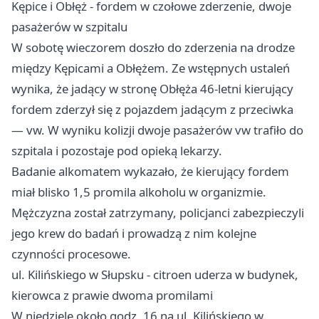
Kępice i Obłęż - fordem w czołowe zderzenie, dwoje
pasażerów w szpitalu
W sobotę wieczorem doszło do zderzenia na drodze
między Kępicami a Obłężem. Ze wstępnych ustaleń
wynika, że jadący w stronę Obłęża 46‑letni kierujący
fordem zderzył się z pojazdem jadącym z przeciwka
— vw. W wyniku kolizji dwoje pasażerów vw trafiło do
szpitala i pozostaje pod opieką lekarzy.
Badanie alkomatem wykazało, że kierujący fordem
miał blisko 1,5 promila alkoholu w organizmie.
Mężczyzna został zatrzymany, policjanci zabezpieczyli
jego krew do badań i prowadzą z nim kolejne
czynności procesowe.
ul. Kilińskiego w Słupsku - citroen uderza w budynek,
kierowca z prawie dwoma promilami
W niedzielę około godz. 16 na ul. Kilińskiego w