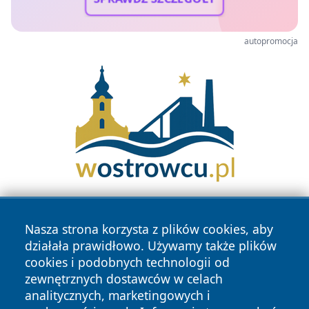
autopromocja
Nasza strona korzysta z plików cookies, aby
działała prawidłowo. Używamy także plików
cookies i podobnych technologii od
zewnętrznych dostawców w celach
analitycznych, marketingowych i
Copyright © 2026 24slupsk.pl Wszystkie prawa zastrzeżone.