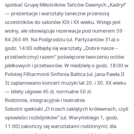
spotkać Grupę Miłośników Tańców Dawnych „Kadryl”
— prezentacje i warsztaty taneczne przeniosą
uczestników do salonów XIX i XX wieku. Wstęp jest
wolny, ale obowiązuje rezerwacja pod numerem 59
84 263 49. Na Podgrodziu (ul. Partyzantów 31a) o
godz. 14:00 odbędą się warsztaty „Dobre nasze –
prze(twórzmy) razem” poświęcone tworzeniu octów
jabłkowych i przetworów. W niedzielę o godz. 18:00 w
Polskiej Filharmonii Sinfonia Baltica (ul. Jana Pawła II
3) zaplanowano koncert muzyki lat 20. i 30. XX wieku
— bilety ulgowe 45 zł, normalne 50 zł.
Rodzinnie, integracyjnie i teatralnie
Sobotni spektakl „O trzech zaklętych królewnach, czyli
opowieści rozbójników” (ul. Waryńskiego 1, godz.
11:00) zakończy się warsztatami rodzinnymi; dla