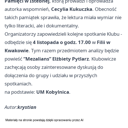
Pamięci w Istebnej
, którą prowadzi i oprowadza
autorka wspomnień,
Cecylia Kukuczka
. Obecność
takich pamiątek sprawiła, że lektura miała wymiar nie
tylko literacki, ale i dokumentalny.
Organizatorzy zapowiedzieli kolejne spotkanie Klubu -
odbędzie się
4 listopada o godz. 17.00
w
Filii w
Kwakowie
. Tym razem przedmiotem analizy będzie
powieść
“Mezalians” Elżbiety Pytlarz
. Klubowicze
zachęcają osoby zainteresowane dyskusją do
dołączenia do grupy i udziału w przyszłych
spotkaniach.
na podstawie:
UM Kobylnica
.
Autor:
krystian