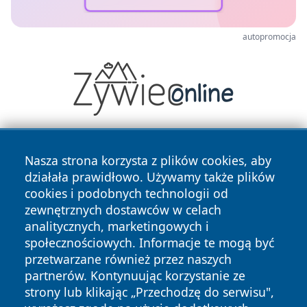
autopromocja
Nasza strona korzysta z plików cookies, aby
działała prawidłowo. Używamy także plików
cookies i podobnych technologii od
zewnętrznych dostawców w celach
analitycznych, marketingowych i
Copyright © 2026 24slupsk.pl Wszystkie prawa zastrzeżone.
społecznościowych. Informacje te mogą być
przetwarzane również przez naszych
partnerów. Kontynuując korzystanie ze
Polityka
Polityka
News
Autorzy
strony lub klikając „Przechodzę do serwisu",
Prywatności
Cookies