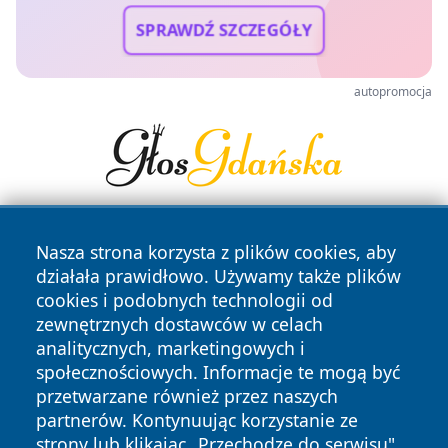
SPRAWDŹ SZCZEGÓŁY
autopromocja
Nasza strona korzysta z plików cookies, aby
działała prawidłowo. Używamy także plików
cookies i podobnych technologii od
zewnętrznych dostawców w celach
analitycznych, marketingowych i
Copyright © 2026 24slupsk.pl Wszystkie prawa zastrzeżone.
społecznościowych. Informacje te mogą być
przetwarzane również przez naszych
partnerów. Kontynuując korzystanie ze
Polityka
Polityka
News
Autorzy
strony lub klikając „Przechodzę do serwisu",
Prywatności
Cookies